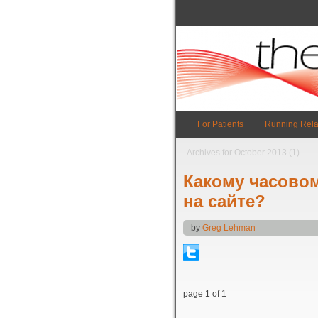
For Patients
Running Rela
Archives for October 2013 (1)
Какому часовом
на сайте?
by
Greg Lehman
page 1 of 1