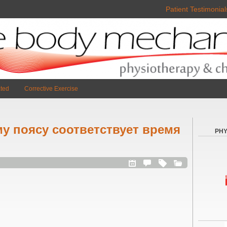
Patient Testimonial
ted
Corrective Exercise
у поясу соответствует время
PHY